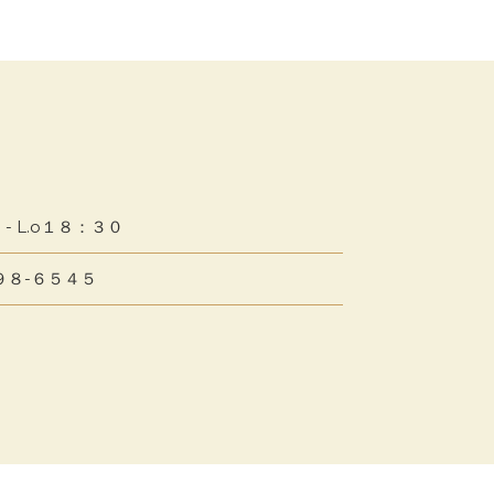
- L.o１８：３０
９８-６５４５