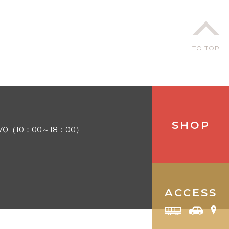
TO TOP
SHOP
（10：00～18：00）
ACCESS