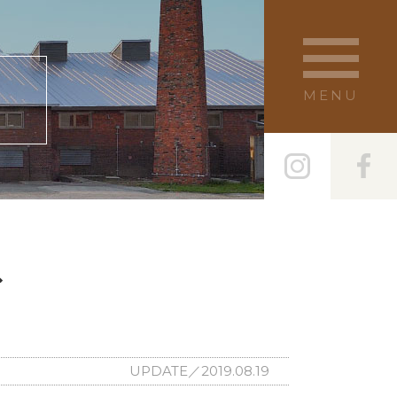
S
MENU
ド
UPDATE／2019.08.19