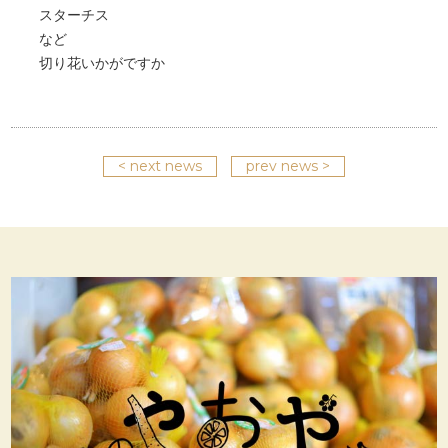
スターチス
など
切り花いかがですか
< next news
prev news >