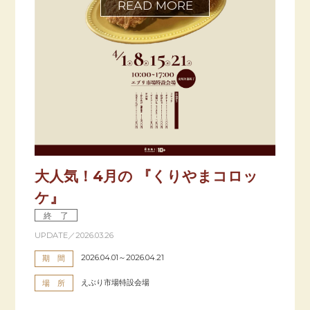
大人気！4月の 『くりやまコロッ
ケ』
終 了
UPDATE／2026.03.26
2026.04.01～2026.04.21
期 間
えぶり市場特設会場
場 所