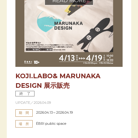
KOJI.LABO& MARUNAKA
DESIGN 展示販売
終 了
UPDATE／2026.04.09
2026.04.13～2026.04.19
期 間
ËBRI public space
場 所