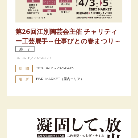
第26回江別陶芸会主催 チャリティ
ー工芸展手～仕事びとの春まつり～
終 了
UPDATE／2026.03.20
2026.04.03～2026.04.05
期 間
ËBRI MARKET（屋内エリア）
場 所