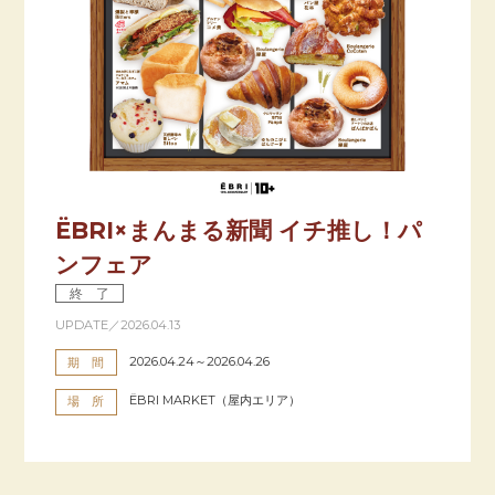
ËBRI×まんまる新聞 イチ推し！パ
ンフェア
終 了
UPDATE／2026.04.13
2026.04.24～2026.04.26
期 間
ËBRI MARKET（屋内エリア）
場 所