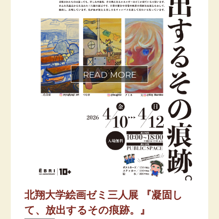
北翔大学絵画ゼミ三人展 『凝固し
て、放出するその痕跡。』