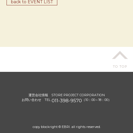
back to EVENT LIST
TO TOP
運営会社情報
STORE PROJECT CORPORATION
お問い合わせ TEL
（10：00～18：00）
copy blockright © EBRI. all rights reserved.