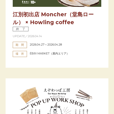
江別初出店 Moncher（堂島ロー
ル） × Howling coffee
終 了
UPDATE／2026.04.14
2026.04.27～2026.04.28
期 間
ËBRI MARKET（屋内エリア）
場 所