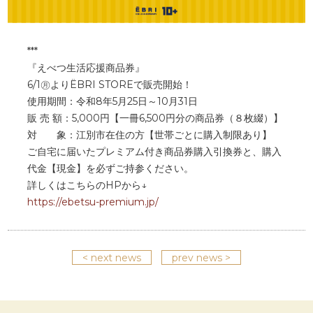
***
『えべつ生活応援商品券』
6/1㊊よりËBRI STOREで販売開始！
使用期間：令和8年5月25日～10月31日
販 売 額：5,000円【一冊6,500円分の商品券（８枚綴）】
対 象：江別市在住の方【世帯ごとに購入制限あり】
ご自宅に届いたプレミアム付き商品券購入引換券と、購入
代金【現金】を必ずご持参ください。
詳しくはこちらのHPから↓
https://ebetsu-premium.jp/
< next news
prev news >