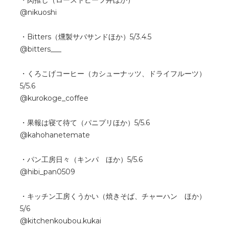
・肉推し（ローストビーフ丼ほか）
@nikuoshi
・Bitters（燻製サバサンドほか）5/3.4.5
@bitters___
・くろこげコーヒー（カシューナッツ、ドライフルーツ）
5/5.6
@kurokoge_coffee
・果報は寝て待て（パニプリほか）5/5.6
@kahohanetemate
・パン工房日々（キンパ ほか）5/5.6
@hibi_pan0509
・キッチン工房くうかい（焼きそば、チャーハン ほか）
5/6
@kitchenkoubou.kukai