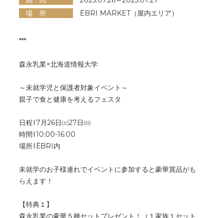
期 間
2025.07.26～2025.07.27
場 所
ËBRI MARKET（屋内エリア）
***
森永乳業×北海道情報大学
～未就学児と保護者対象イベント～
親子で食と健康を考えるフェスタ
日程⌇7月26日㈯27日㈰
時間⌇10:00-16:00
場所⌇ЁBRI内
未就学のお子様連れでイベントに参加すると豪華賞品がも
らえます！
【特典１】
森永乳業の豪華５種セットプレゼント！（１家族１セット