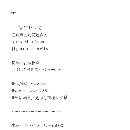
***
\\POP UP//
江別市のお花屋さん
goma-shio flower
@goma_shio0416
花屋のお散歩❁
~10月の出店スケジュール~
❁10/3㈮.17㈮.31㈮
❁open11:00~17:00
❁出店場所／えぶり市場レジ横
~~~~~~~~~~~~~~~~~~~~~
生花、ドライフラワーの販売