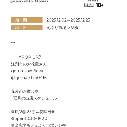
期 間
2025.12.02～2025.12.23
場 所
えぶり市場レジ横
***
\\POP UP//
江別市のお花屋さん
goma-shio flower
@goma_shio0416
花屋のお散歩❁
~12月の出店スケジュール~
❁12/2㊋.23㊋←花曜日❁
❁open10:30~16:30
❁出店場所／えぶり市場レジ横