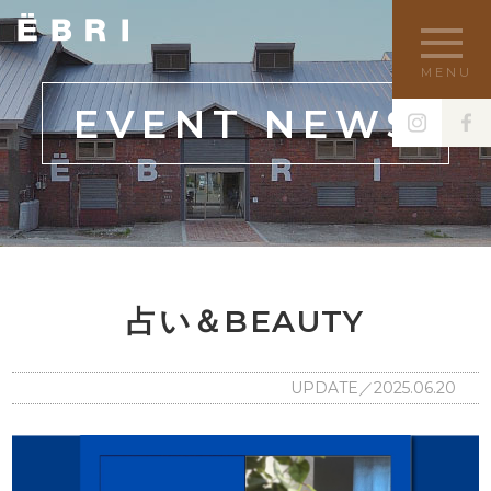
MENU
EVENT NEWS
占い＆BEAUTY
UPDATE／2025.06.20