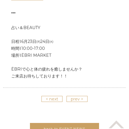
***
占い＆BEAUTY
日程⌇6月23日㈪24日㈫
時間⌇10:00-17:00
場所⌇ËBRI MARKET
ËBRIで心と体の疲れを癒しませんか？
ご来店お待ちしております！！
< next
prev >
back to EVENT NEWS