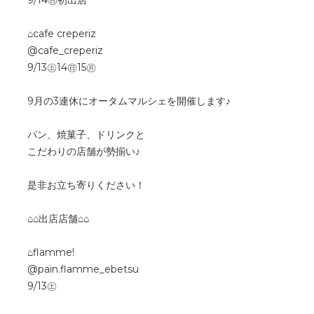
⌂cafe creperiz
@cafe_creperiz
9/13㊏14㊐15㊊
9月の3連休にオータムマルシェを開催します♪
パン、焼菓子、ドリンクと
こだわりの店舗が勢揃い♪
是非お立ち寄りください！
⌂⌂出店店舗⌂⌂
⌂flamme!
@pain.flamme_ebetsu
9/13㊏