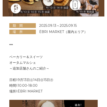
期 間
2025.09.13～2025.09.15
場 所
ËBRI MARKET（屋内エリア）
***
ベーカリー＆スイーツ
オータムマルシェ
～追加店舗さんのご紹介～
日程⌇9月13日㊏14日㊐15日㊊
時間⌇10:00-18:00
場所⌇ËBRI MARKET