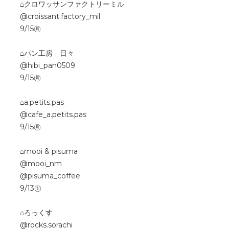
⌂クロワッサンファクトリーミル
@croissant.factory_mil
9/15㊊
⌂パン工房 日々
@hibi_pan0509
9/15㊊
⌂a.petits.pas
@cafe_a.petits.pas
9/15㊊
⌂mooi & pisuma
@mooi_nm
@pisuma_coffee
9/13㊏
⌂ろっくす
@rocks.sorachi