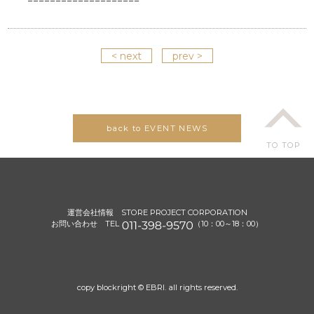
< next
prev >
back to EVENT NEWS
TO TOP
運営会社情報
STORE PROJECT CORPORATION
お問い合わせ TEL
（10：00～18：00）
copy blockright © EBRI. all rights reserved.