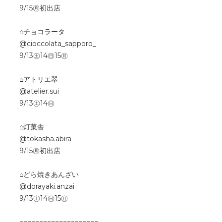
9/15㊊初出店
⌂チョコラータ
@cioccolata_sapporo_
9/13㊏14㊐15㊊
⌂アトリエ翠
@atelier.sui
9/13㊏14㊐
⌂灯菓舎
@tokasha.abira
9/15㊊初出店
⌂どら焼きあんざい
@dorayaki.anzai
9/13㊏14㊐15㊊
====================