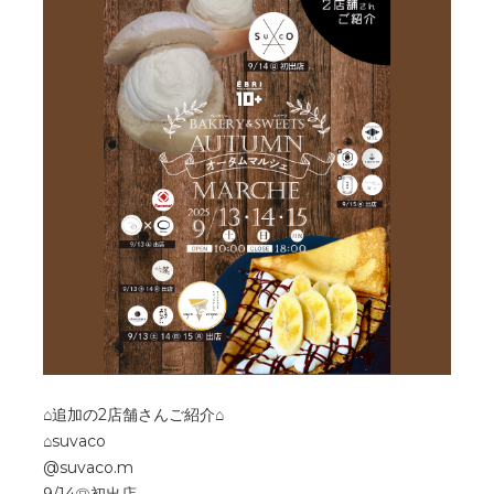
⌂追加の2店舗さんご紹介⌂
⌂suvaco
@suvaco.m
9/14㊐初出店