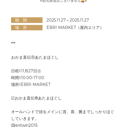
期 間
2025.11.27～2025.11.27
場 所
ËBRI MARKET（屋内エリア）
***
おかま直伝Ⓡあたまほぐし
日程⌇11月27日㊊
時間⌇10:00-17:00
場所⌇ËBRI MARKET
☑おかま直伝®︎あたまほぐし
オールハンドで頭をメインに首、肩、腕までしっかりほぐ
していきます。
@eritwin2015