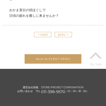
おかま直伝の頭ほぐしで
日頃の疲れを癒しに来ませんか？
< next
prev >
back to EVENT NEWS
TO TOP
運営会社情報
STORE PROJECT CORPORATION
お問い合わせ TEL
（10：00～18：00）