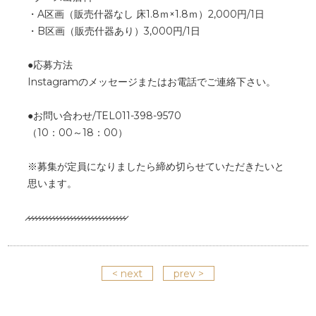
・A区画（販売什器なし 床1.8ｍ×1.8ｍ）2,000円/1日
・B区画（販売什器あり）3,000円/1日
●応募方法
Instagramのメッセージまたはお電話でご連絡下さい。
●お問い合わせ/TEL011-398-9570
（10：00～18：00）
※募集が定員になりましたら締め切らせていただきたいと
思います。
̷-̷-̷-̷-̷-̷-̷-̷-̷-̷-̷-̷-̷-̷-̷-̷-̷-̷-̷-̷-̷-̷-̷-̷-̷-̷-̷-̷-̷
< next
prev >