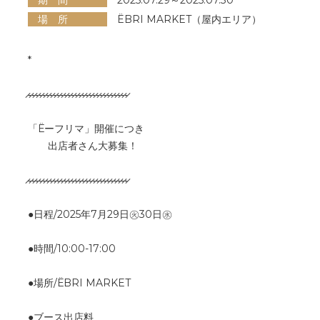
期 間
2025.07.29～2025.07.30
場 所
ËBRI MARKET（屋内エリア）
*
̷-̷-̷-̷-̷-̷-̷-̷-̷-̷-̷-̷-̷-̷-̷-̷-̷-̷-̷-̷-̷-̷-̷-̷-̷-̷-̷-̷-̷
「Ёーフリマ」開催につき
出店者さん大募集！
̷-̷-̷-̷-̷-̷-̷-̷-̷-̷-̷-̷-̷-̷-̷-̷-̷-̷-̷-̷-̷-̷-̷-̷-̷-̷-̷-̷-̷
●日程/2025年7月29日㊋30日㊌
●時間/10:00-17:00
●場所/ЁBRI MARKET
●ブース出店料